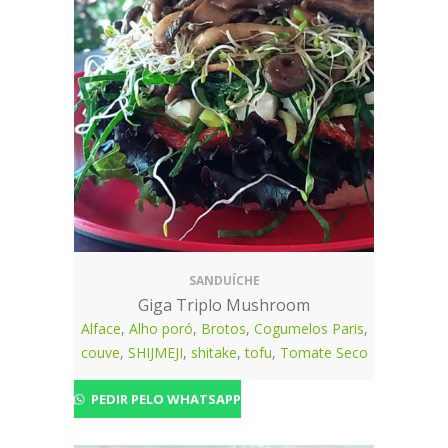
SANDUÍCHE
Giga Triplo Mushroom
Alface
,
Alho poró
,
Brotos
,
Cogumelos Paris
,
couve
,
SHIJMEJI
,
shitake
,
tofu
,
Tomate Seco
PEDIR PELO WHATSAPP