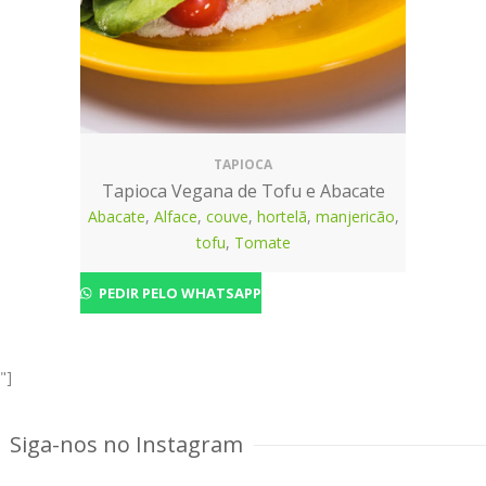
TAPIOCA
Tapioca Vegana de Tofu e Abacate
Abacate
,
Alface
,
couve
,
hortelã
,
manjericão
,
tofu
,
Tomate
PEDIR PELO WHATSAPP
"]
Siga-nos no Instagram