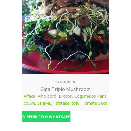
SANDUÍCHE
Giga Triplo Mushroom
Alface
,
Alho poró
,
Brotos
,
Cogumelos Paris
,
couve
,
SHIJMEJI
,
shitake
,
tofu
,
Tomate Seco
PEDIR PELO WHATSAPP