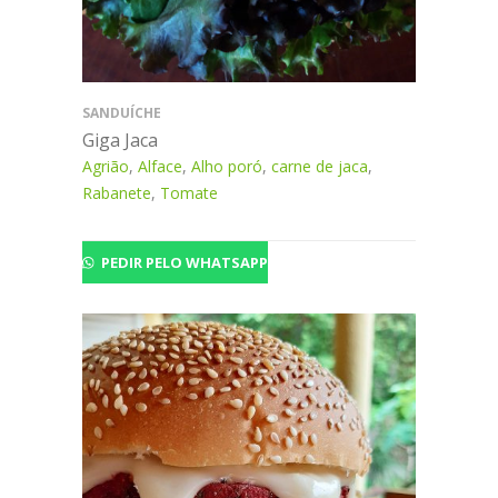
SANDUÍCHE
Giga Jaca
Agrião
,
Alface
,
Alho poró
,
carne de jaca
,
Rabanete
,
Tomate
PEDIR PELO WHATSAPP