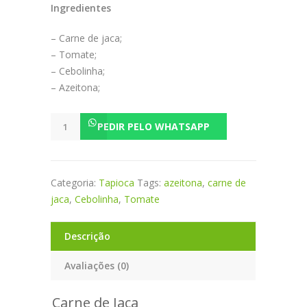
Ingredientes
– Carne de jaca;
– Tomate;
– Cebolinha;
– Azeitona;
Tapioca
PEDIR PELO WHATSAPP
Carne
de
Jaca
Categoria:
Tapioca
Tags:
azeitona
,
carne de
quantidade
jaca
,
Cebolinha
,
Tomate
Descrição
Avaliações (0)
Carne de Jaca