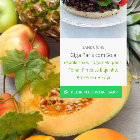
SANDUÍCHE
Giga Paris com Soja
cebola roxa
,
cogumelo paris
,
Folha
,
Pimenta biquinho
,
Proteína de Soja
PEDIR PELO WHATSAPP