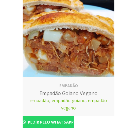
EMPADÃO
Empadão Goiano Vegano
empadão
,
empadão goiano
,
empadão
vegano
PEDIR PELO WHATSAPP