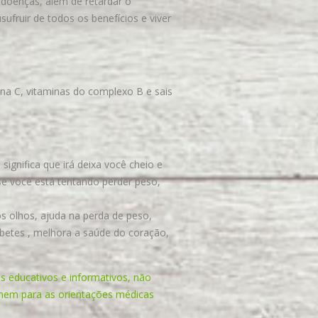
 doenças, além de retardar o
ufruir de todos os benefícios e viver
na C, vitaminas do complexo B e sais
significa que irá deixa você cheio e
se você está tentando perder peso,
s olhos, ajuda na perda de peso,
abetes , melhora a saúde do coração,
s educativos e informativos, não
 nem para as orientações médicas