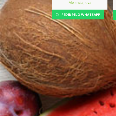
Melancia
,
uva
PEDIR PELO WHATSAPP