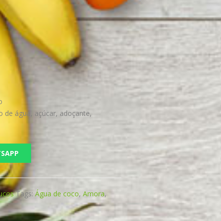
o
o de água, açúcar, adoçante,
TSAPP
ucos
Tags:
Água de coco
,
Amora
,