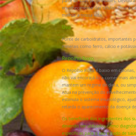
parte de suas propriedades. Devido a
envelhecimento das células. Pouca cal
melhor a nossa vida.
Uva
Fonte de carboidratos, importantes 
minerais como ferro, cálcio e potáss
Repolho Roxo
O Repolho Roxo é baixo em calorias, e
não vai encorajá-lo a comer mais ali
mantem um regime de dieta, ou simpl
Atua na prevenção do envelhecimento
estimula o sistema imunológico, ajud
retarda o aparecimento da doença de 
Os benefícios dos ingredientes dos s
devendo ser utilizados como diagnós
específicas para o seu estado de saú