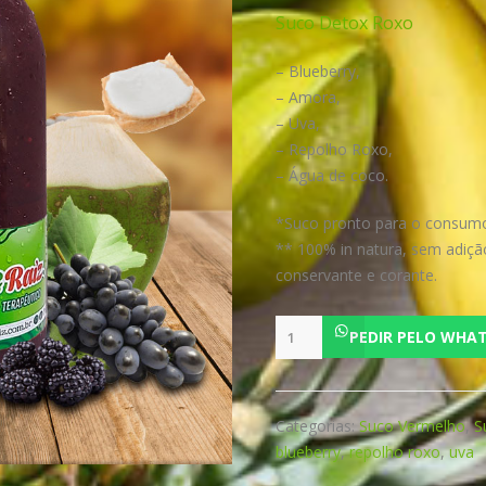
Suco Detox Roxo
– Blueberry,
– Amora,
– Uva,
– Repolho Roxo,
– Água de coco.
*Suco pronto para o consum
** 100% in natura, sem adiçã
conservante e corante.
Venom
PEDIR PELO WHA
quantidade
Categorias:
Suco Vermelho
,
S
blueberry
,
repolho roxo
,
uva