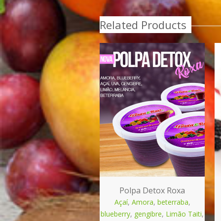
Related Products
Polpa Detox Roxa
Açaí
,
Amora
,
beterraba
,
blueberry
,
gengibre
,
Limão Taiti
,