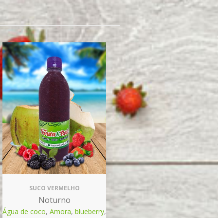
SUCO VERMELHO
Noturno
Água de coco
,
Amora
,
blueberry
,