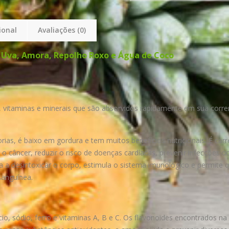
ional
Avaliações (0)
, Uva, Amora, Repolho Roxo e Água de Coco
es, vitaminas e minerais que são absorvidos rapidamente em sua co
rias, é baixo em gordura e tem muitos benefícios nutricionais. É c
 o câncer, reduzir o risco de doenças cardíacas, prevenir infecções do
da a desintoxicar o corpo, estimula o sistema imunológico e permite 
sanguínea.
io, sódio, ferro e vitaminas A, B e C. Os flavonoides encontrados n