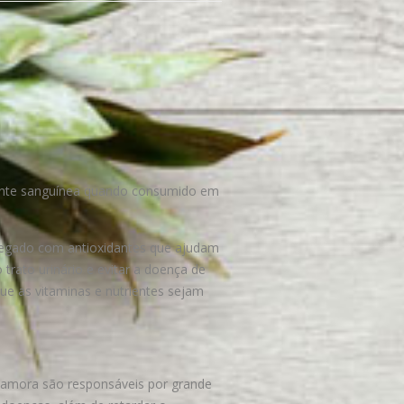
rrente sanguínea quando consumido em
arregado com antioxidantes que ajudam
 trato urinário e evitar a doença de
que as vitaminas e nutrientes sejam
a amora são responsáveis por grande