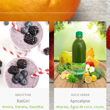
SMOOTHIE
SUCO VERDE
BatGirl
Apocalipse
Amora
,
Banana
,
Baunilha
,
Abacaxi
,
Água de coco
,
couve
,