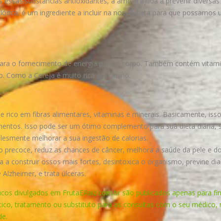
s essas substâncias antioxidantes, a amora ajuda a prevenir diversas
órica, é um ingrediente a incluir na nossa dieta para que possamos us
para o fornecimento de energia para o corpo. Também contém vitami
io. Como a Cereja é muito rica em tanino.
 rico em fibras alimentares, vitaminas e minerais. Basicamente, isso 
mentos. Isso pode ser um ótimo complemento para sua dieta diária, 
esmente melhorar a sua ingestão de calorias.
 precoce, reduz as chances de câncer, melhora a saúde da pele e do
a a construir ossos mais fortes, desintoxica o organismo, previne di
Alzheimer, e trata úlceras.
ucos divulgados em FrutaERaiz.com.br são publicados apenas para fin
tico, tratamento ou substituto para as consultas com o seu médico,
de.