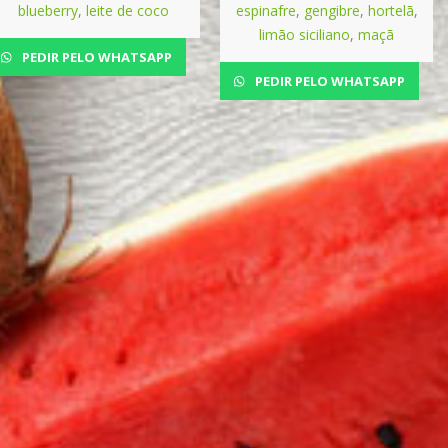
blueberry
,
leite de coco
espinafre
,
gengibre
,
hortelã
,
limão siciliano
,
maçã
PEDIR PELO WHATSAPP
PEDIR PELO WHATSAPP