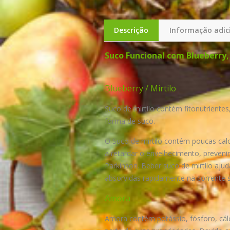
Descrição
Informação adic
Suco Funcional com Blueberry
Blueberry / Mirtilo
Suco de mirtilo contém fitonutrient
forma de suco.
O Suco de mirtilo contém poucas calo
a retardar o envelhecimento, prevenir
Parkinson. Beber suco de mirtilo aju
absorvidas rapidamente na corrente 
Amora
Amora contém potássio, fósforo, cálc