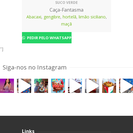
SUCO VERDE
Caça-Fantasma
Abacaxi
,
gengibre
,
hortelã
,
limão siciliano
,
maçã
PEDIR PELO WHATSAPP
"]
Siga-nos no Instagram
Links