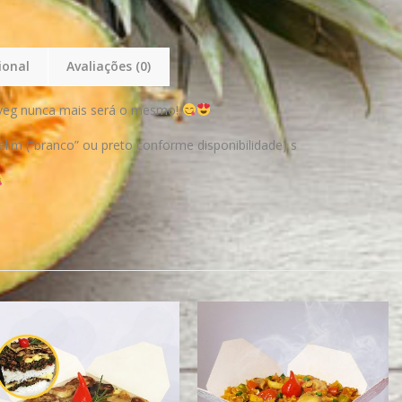
ional
Avaliações (0)
 veg nunca mais será o mesmo!
im (“branco” ou preto conforme disponibilidade) s