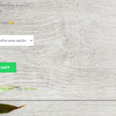
urinhas diversos
!
turais
TSAPP
:
Hot Box
Tag:
hot box