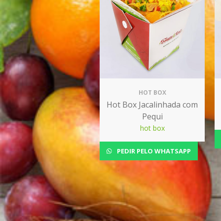
HOT BOX
Hot Box Jacalinhada com
Pequi
hot box
PEDIR PELO WHATSAPP