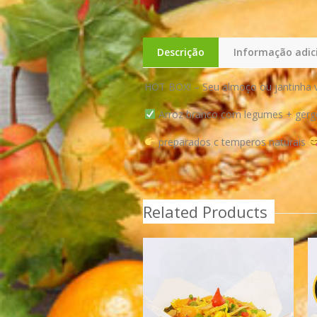
Descrição
Informação adic
HOT BOX! – Seu almoço ou jantinha
Arroz branco com legumes + gergel
preparados c temperos naturais
Related Products