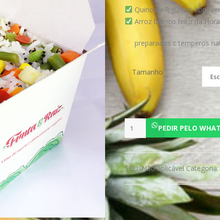
Quinoa e legumes com verd
Arroz branco feito na Hora!
preparados c temperos na
Tamanho
Hot
PEDIR PELO WHA
Box
Legumes
quantidade
SKU:
Não aplicável
Categoria