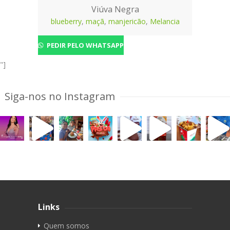
Viúva Negra
blueberry
,
maçã
,
manjericão
,
Melancia
PEDIR PELO WHATSAPP
"]
Siga-nos no Instagram
Links
Quem somos