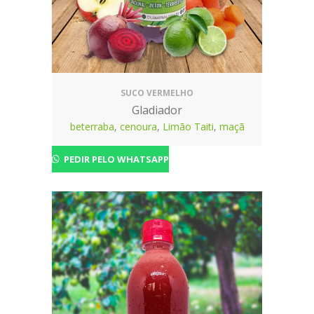
SUCO VERMELHO
Gladiador
beterraba
,
cenoura
,
Limão Taiti
,
maçã
PEDIR PELO WHATSAPP