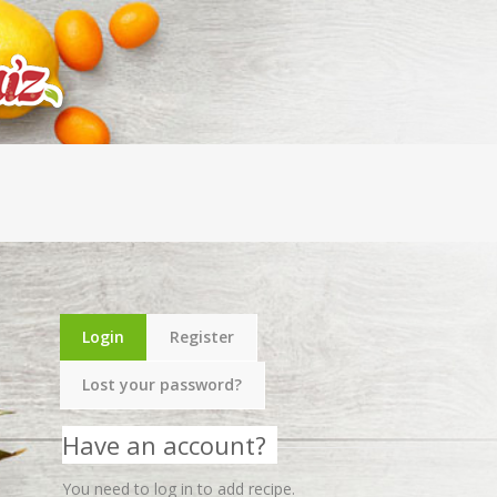
Login
Register
Lost your password?
Have an account?
You need to log in to add recipe.