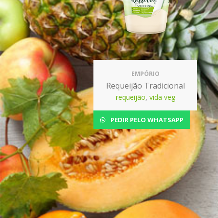
EMPÓRIO
Requeijão Tradicional
requeijão
,
vida veg
PEDIR PELO WHATSAPP