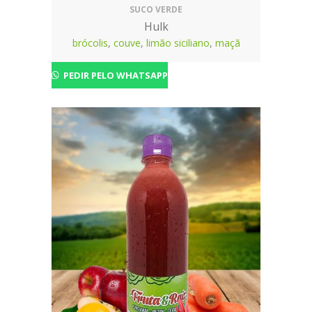
SUCO VERDE
Hulk
brócolis
,
couve
,
limão siciliano
,
maçã
PEDIR PELO WHATSAPP