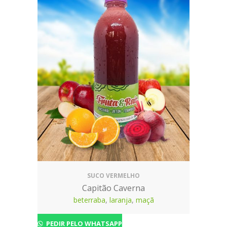
SUCO VERMELHO
Capitão Caverna
beterraba
,
laranja
,
maçã
PEDIR PELO WHATSAPP