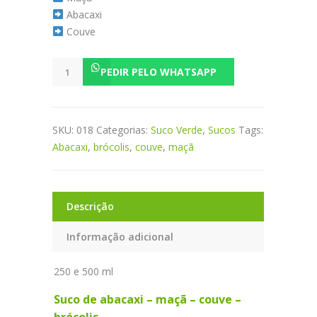
Abacaxi
Couve
Lanterna
PEDIR PELO WHATSAPP
Verde
quantidade
SKU:
018
Categorias:
Suco Verde
,
Sucos
Tags:
Abacaxi
,
brócolis
,
couve
,
maçã
Descrição
Informação adicional
250 e 500 ml
Suco de abacaxi – maçã – couve –
brócolis