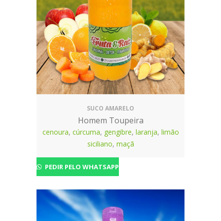
SUCO AMARELO
Homem Toupeira
cenoura
,
cúrcuma
,
gengibre
,
laranja
,
limão
siciliano
,
maçã
PEDIR PELO WHATSAPP