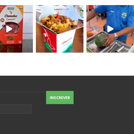
particularmente não consigo escolher
uma preferida porque todas são
excelentes.
O destaque vai pros nachos, um
Doritos gostoso (sem sabor de
indústria), e pro atendimento de
excelência.