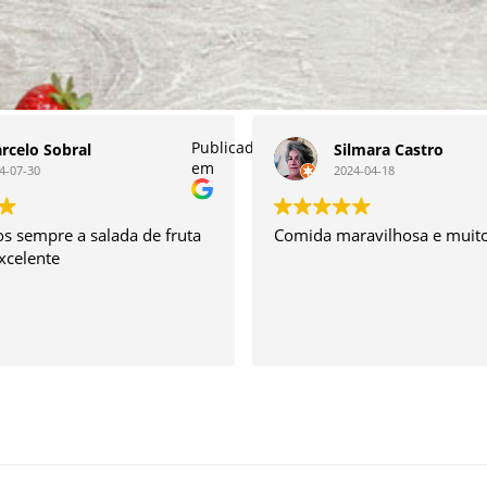
Publicado
rcelo Sobral
Silmara Castro
em
4-07-30
2024-04-18
 sempre a salada de fruta
Comida maravilhosa e muito
excelente