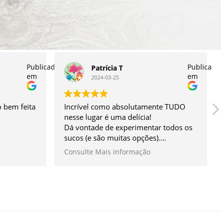
Publicado
Publicado
Patrícia T
em
em
2024-03-25
 bem feita
Incrível como absolutamente TUDO
nesse lugar é uma delícia!
Dá vontade de experimentar todos os
sucos (e são muitas opções).
O sanduíche é enorme e ao mesmo
Consulte Mais informação
tempo super leve, vc come e fica
satisfeita, sem ficar pesada. O meu
preferido é o de cogumelo que
acompanha guacamole e ricota de
tofu.
As saladas agradam até quem num
gosta, tem sabor, tem crocância,