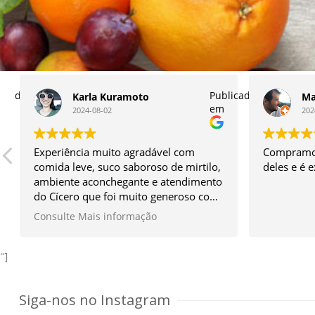
navigation
licado
Publicado
Karla Kuramoto
Ma
em
2024-08-02
202
Experiência muito agradável com
Compramos
comida leve, suco saboroso de mirtilo,
deles e é 
ambiente aconchegante e atendimento
do Cícero que foi muito generoso com
os itens do seu quintal e simpático
Consulte Mais informação
sem igual.
Vale muito a ida!
*Façam a reserva antes.
"]
Siga-nos no Instagram