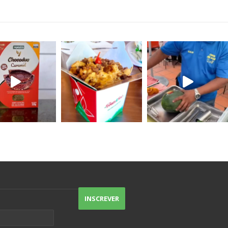
acompanha guacamole e ricota de
tofu.
As saladas agradam até quem num
gosta, tem sabor, tem crocância,
particularmente não consigo escolher
uma preferida porque todas são
excelentes.
O destaque vai pros nachos, um
Doritos gostoso (sem sabor de
indústria), e pro atendimento de
excelência.