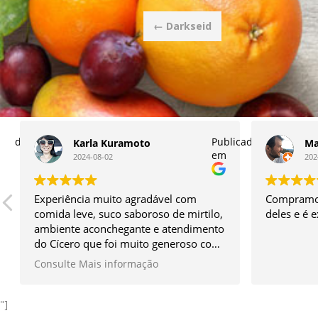
Post
←
Darkseid
navigation
licado
Publicado
Karla Kuramoto
Ma
em
2024-08-02
202
Experiência muito agradável com
Compramos
comida leve, suco saboroso de mirtilo,
deles e é 
ambiente aconchegante e atendimento
do Cícero que foi muito generoso com
os itens do seu quintal e simpático
Consulte Mais informação
sem igual.
Vale muito a ida!
*Façam a reserva antes.
"]