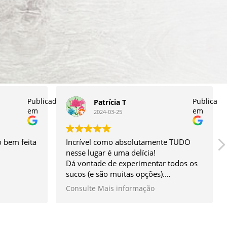
Publicado
Publicado
Patrícia T
em
em
2024-03-25
 bem feita
Incrível como absolutamente TUDO
nesse lugar é uma delícia!
Dá vontade de experimentar todos os
sucos (e são muitas opções).
O sanduíche é enorme e ao mesmo
Consulte Mais informação
tempo super leve, vc come e fica
satisfeita, sem ficar pesada. O meu
preferido é o de cogumelo que