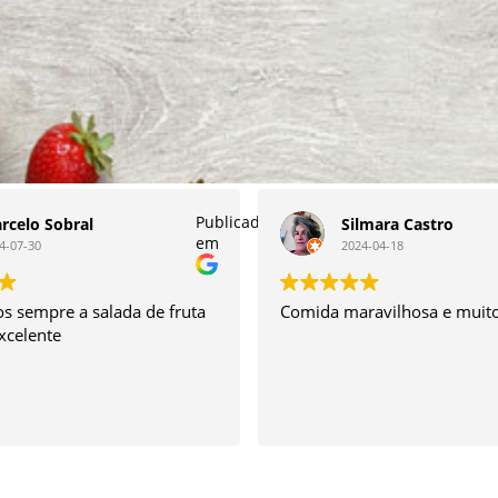
Publicado
rcelo Sobral
Silmara Castro
em
4-07-30
2024-04-18
 sempre a salada de fruta
Comida maravilhosa e muito
excelente