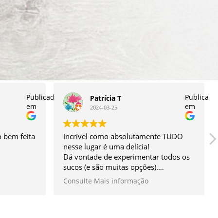
Publicado
Publicado
Patrícia T
em
em
2024-03-25
 bem feita
Incrível como absolutamente TUDO
nesse lugar é uma delícia!
Dá vontade de experimentar todos os
sucos (e são muitas opções).
O sanduíche é enorme e ao mesmo
Consulte Mais informação
tempo super leve, vc come e fica
satisfeita, sem ficar pesada. O meu
preferido é o de cogumelo que