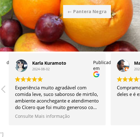
Post
←
Pantera Negra
navigation
licado
Publicado
Karla Kuramoto
Ma
em
2024-08-02
202
Experiência muito agradável com
Compramos
comida leve, suco saboroso de mirtilo,
deles e é 
ambiente aconchegante e atendimento
do Cícero que foi muito generoso com
os itens do seu quintal e simpático
Consulte Mais informação
sem igual.
Vale muito a ida!
*Façam a reserva antes.
"]