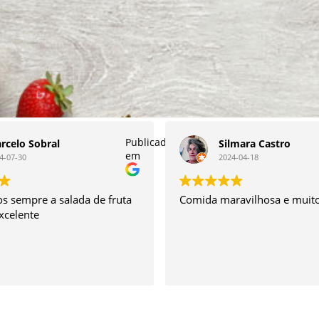
Publicado
rcelo Sobral
Silmara Castro
em
4-07-30
2024-04-18
 sempre a salada de fruta
Comida maravilhosa e muito
excelente