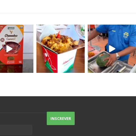
acompanha guacamole e ricota de
tofu.
As saladas agradam até quem num
gosta, tem sabor, tem crocância,
particularmente não consigo escolher
uma preferida porque todas são
excelentes.
O destaque vai pros nachos, um
Doritos gostoso (sem sabor de
indústria), e pro atendimento de
excelência.