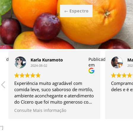
Post
←
Espectro
navigation
licado
Publicado
Karla Kuramoto
Ma
em
2024-08-02
202
Experiência muito agradável com
Compramos
comida leve, suco saboroso de mirtilo,
deles e é 
ambiente aconchegante e atendimento
do Cícero que foi muito generoso com
os itens do seu quintal e simpático
Consulte Mais informação
sem igual.
Vale muito a ida!
*Façam a reserva antes.
"]