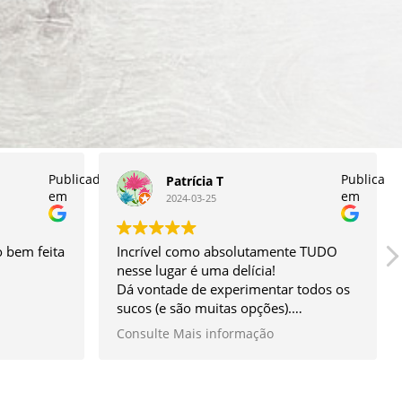
Publicado
Publicado
Patrícia T
em
em
2024-03-25
 bem feita
Incrível como absolutamente TUDO
nesse lugar é uma delícia!
Dá vontade de experimentar todos os
sucos (e são muitas opções).
O sanduíche é enorme e ao mesmo
Consulte Mais informação
tempo super leve, vc come e fica
satisfeita, sem ficar pesada. O meu
preferido é o de cogumelo que