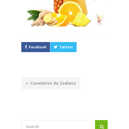
Facebook
Twitter
Post
←
Cavaleiros do Zodíaco
navigation