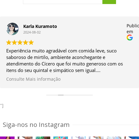
do
Publi
Karla Kuramoto
em
2024-08-02
Experiência muito agradável com comida leve, suco
saboroso de mirtilo, ambiente aconchegante e
atendimento do Cícero que foi muito generoso com os
itens do seu quintal e simpático sem igual.
Vale muito a ida!
Consulte Mais informação
*Façam a reserva antes.
"]
Siga-nos no Instagram