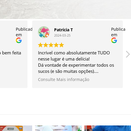
Publicado
Publicado
Patrícia T
em
em
2024-03-25
 bem feita
Incrível como absolutamente TUDO
nesse lugar é uma delícia!
Dá vontade de experimentar todos os
sucos (e são muitas opções).
O sanduíche é enorme e ao mesmo
Consulte Mais informação
tempo super leve, vc come e fica
satisfeita, sem ficar pesada. O meu
preferido é o de cogumelo que
acompanha guacamole e ricota de
tofu.
As saladas agradam até quem num
gosta, tem sabor, tem crocância,
particularmente não consigo escolher