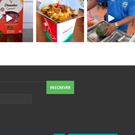
uma preferida porque todas são
excelentes.
O destaque vai pros nachos, um
Doritos gostoso (sem sabor de
indústria), e pro atendimento de
excelência.