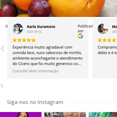
licado
Publicado
Karla Kuramoto
Ma
em
2024-08-02
202
Experiência muito agradável com
Compramos
comida leve, suco saboroso de mirtilo,
deles e é 
ambiente aconchegante e atendimento
do Cícero que foi muito generoso com
os itens do seu quintal e simpático
Consulte Mais informação
sem igual.
Vale muito a ida!
*Façam a reserva antes.
"]
Siga-nos no Instagram