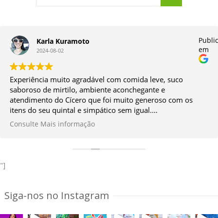
do
Publi
Karla Kuramoto
em
2024-08-02
Experiência muito agradável com comida leve, suco
saboroso de mirtilo, ambiente aconchegante e
atendimento do Cícero que foi muito generoso com os
itens do seu quintal e simpático sem igual.
Vale muito a ida!
Consulte Mais informação
*Façam a reserva antes.
"]
Siga-nos no Instagram