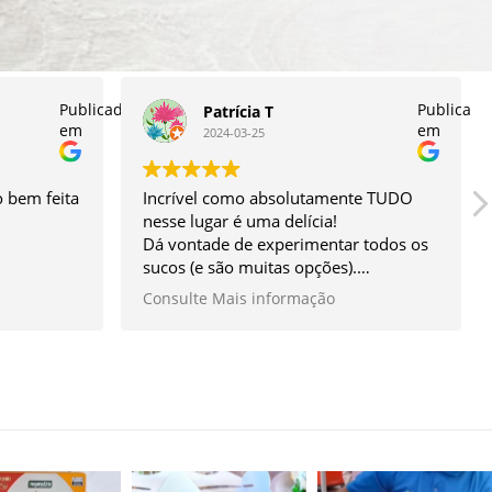
Publicado
Publicado
Patrícia T
em
em
2024-03-25
 bem feita
Incrível como absolutamente TUDO
nesse lugar é uma delícia!
Dá vontade de experimentar todos os
sucos (e são muitas opções).
O sanduíche é enorme e ao mesmo
Consulte Mais informação
tempo super leve, vc come e fica
satisfeita, sem ficar pesada. O meu
preferido é o de cogumelo que
acompanha guacamole e ricota de
tofu.
As saladas agradam até quem num
gosta, tem sabor, tem crocância,
particularmente não consigo escolher