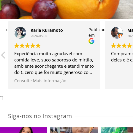
licado
Publicado
Karla Kuramoto
Ma
em
2024-08-02
202
Experiência muito agradável com
Compramos
comida leve, suco saboroso de mirtilo,
deles e é 
ambiente aconchegante e atendimento
do Cícero que foi muito generoso com
os itens do seu quintal e simpático
Consulte Mais informação
sem igual.
Vale muito a ida!
*Façam a reserva antes.
"]
Siga-nos no Instagram