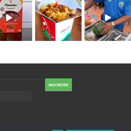
uma preferida porque todas são
excelentes.
O destaque vai pros nachos, um
Doritos gostoso (sem sabor de
indústria), e pro atendimento de
excelência.